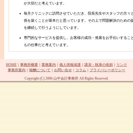
が大切だと考えています。
毎月クリニックに訪問させていただき、院長先生やスタッフの方々
係を築くことが基本だと思っています。その上で問題解決のための
を継続して行うようにしています。
専門的なサービスを提供し、お客様の成功・発展をお手伝いするこ
もの仕事だと考えています。
HOME
｜
事務所概要
｜
業務案内
｜
個人情報保護
｜
講演・執筆の依頼
｜
リンク
事務所案内
｜
報酬について
｜
お問い合せ
｜
コラム
｜
プライバシーポリシー
Copyright (C) 2006 山中会計事務所 All Rights Reserved.