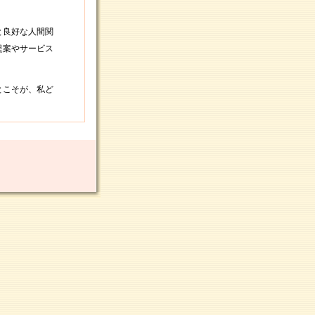
と良好な人間関
提案やサービス
とこそが、私ど